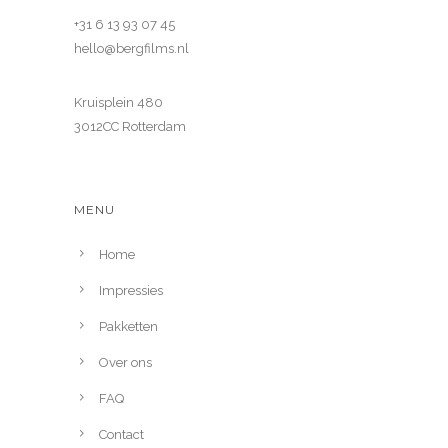
+31 6 13 93 07 45
hello@bergfilms.nl
Kruisplein 480
3012CC Rotterdam
MENU
Home
Impressies
Pakketten
Over ons
FAQ
Contact